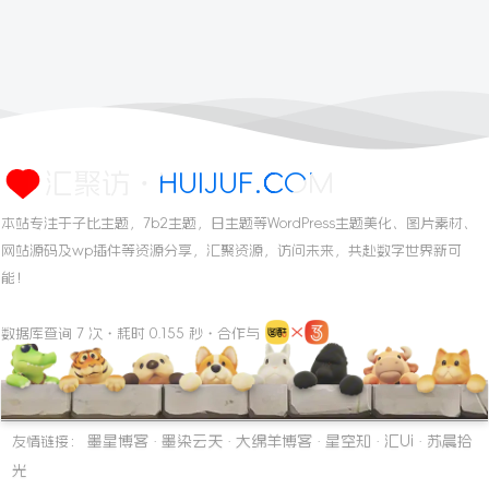
汇聚访・HUIJUF.COM
本站专注于子比主题，7b2主题，日主题等WordPress主题美化、图片素材、
网站源码及wp插件等资源分享，汇聚资源，访问未来，共赴数字世界新可
能！
数据库查询 7 次・耗时 0.155 秒・合作与
墨星博客
墨染云天
大绵羊博客
星空知
汇Ui
苏晨拾
友情链接：
·
·
·
·
·
光