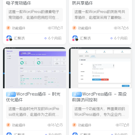
电子宠物插件
防共享插件
这是一款WordPress的像素电子
这是一款WordPress的防账号共
宠物插件，此插件启用后可在网
享插件，此框架采用了最原始的
站的下方添加一个你所...
CSF框架进行制作，...
138
11
167
6
功能插件
功能插件
汇聚访
6个月前
汇聚访
6个月前
WordPress插件 – 时光
WordPress插件 – 高级
实用
实用
优化插件
前端访问控制
这是一款由时光开发的WordPre
这是一个功能强大、界面美观的
ss优化插件，此插件为之前优化
WordPress插件，专为企业内部
插件的重构版，此版本...
网站设计，提供专业的...
161
15
117
8
功能插件
功能插件