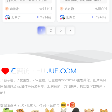
件，此插件可随机选取LOL...
化也是非常的简约，菜...
93
12
88
14
功能插件
功能插件
汇聚访
9个月前
汇聚访
9个月前
1
2
3
汇聚访・HUIJUF.COM
本站专注于子比主题，7b2主题，日主题等WordPress主题美化、图片素材、
网站源码及wp插件等资源分享，汇聚资源，访问未来，共赴数字世界新可
能！
数据库查询 9 次・耗时 0.173 秒・合作与