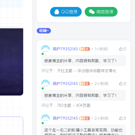
QQ登录
微信登录
别错过哦！
哈喽~
用户79352145
1小时前
0
感谢博主的分享，内容很有帮助，学习了！
评论于：
子比主题 – 浮动圆点标题样式美化
用户79352145
2小时前
0
用户协议
、
隐私声明
感谢博主的分享，内容很有帮助，学习了！
评论于：
7B2主题 – 404页面
用户79352145
2小时前
0
这个左一右二的轮播小工具非常实用，功能也