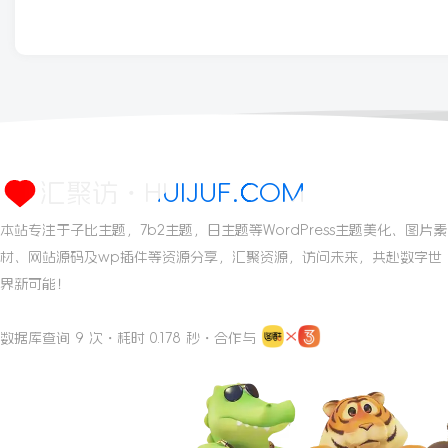
汇聚访・HUIJUF.COM
本站专注于子比主题，7b2主题，日主题等WordPress主题美化、图片素
材、网站源码及wp插件等资源分享，汇聚资源，访问未来，共赴数字世
界新可能！
数据库查询 9 次・耗时 0.178 秒・合作与