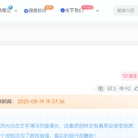
实用
About
站笔记
绿色软件
关于我们
关注
3
92
新时间：
2025-08-19 19:37:36
扫码登录
虹流光动态文字漂浮页面美化，这套底部样式有着高级渐变色底
每个按钮添加了跳转链接，喜欢的自行部署吧！
使用
其它方式登录
或
注册