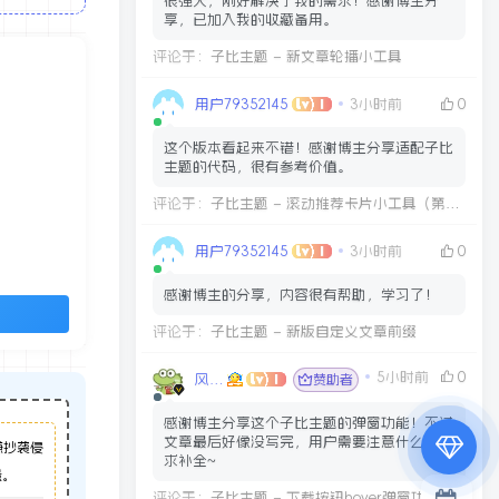
很强大，刚好解决了我的需求！感谢博主分
享，已加入我的收藏备用。
评论于：
子比主题 – 新文章轮播小工具
用户79352145
3小时前
0
这个版本看起来不错！感谢博主分享适配子比
主题的代码，很有参考价值。
评论于：
子比主题 – 滚动推荐卡片小工具（第三版）
用户79352145
3小时前
0
感谢博主的分享，内容很有帮助，学习了！
评论于：
子比主题 – 新版自定义文章前缀
专属内容无限访问
下载权限提升至最高级
5小时前
0
风吹雨网络科技优质服务商
赞助者
专属子比付费美化优惠
感谢博主分享这个子比主题的弹窗功能！不过
免费下载更多精品资源
文章最后好像没写完，用户需要注意什么呀，
嫌抄袭侵
求补全~
量。
¥29.9
¥39.9
评论于：
子比主题 – 下载按钮hover弹窗功能