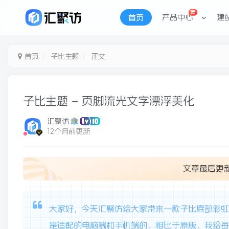
产品中心
建
首页
首页
子比主题
正文
子比主题 – 页脚流光文字漂浮美化
汇聚访
12个月前更新
文章最后更
大家好，今天汇聚访给大家带来一款子比底部彩
是适配的电脑端和手机端的，相比于原版，我给