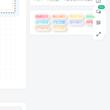
在线
绿色软件
精品源码
特效代码
未分类
技术教程
子比主题
图片素材
WP插件
RiTheme
7B2主题