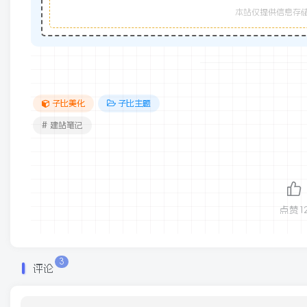
本站仅提供信息存储
子比美化
子比主题
# 建站笔记
点赞
1
3
评论