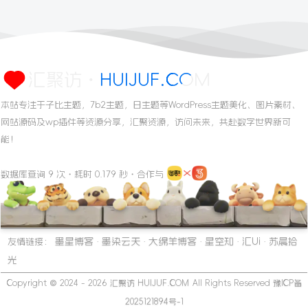
汇聚访・HUIJUF.COM
本站专注于子比主题，7b2主题，日主题等WordPress主题美化、图片素材、
网站源码及wp插件等资源分享，汇聚资源，访问未来，共赴数字世界新可
能！
数据库查询 9 次・耗时 0.179 秒・合作与
墨星博客
墨染云天
大绵羊博客
星空知
汇Ui
苏晨拾
友情链接：
·
·
·
·
·
光
Copyright © 2024 - 2026
汇聚访 HUIJUF.COM
All Rights Reserved
豫ICP备
2025121894号-1