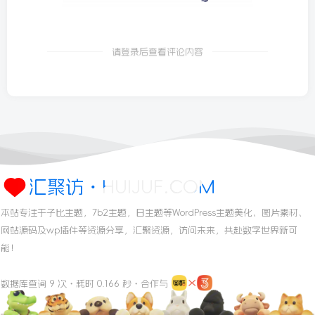
请登录后查看评论内容
汇聚访・HUIJUF.COM
本站专注于子比主题，7b2主题，日主题等WordPress主题美化、图片素材、
网站源码及wp插件等资源分享，汇聚资源，访问未来，共赴数字世界新可
能！
数据库查询 9 次・耗时 0.166 秒・合作与