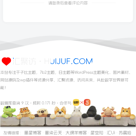
请登录后查看评论内容
汇聚访・HUIJUF.COM
本站专注于子比主题，7b2主题，日主题等WordPress主题美化、图片素材、
网站源码及wp插件等资源分享，汇聚资源，访问未来，共赴数字世界新可
能！
数据库查询 9 次・耗时 0.171 秒・合作与
墨星博客
墨染云天
大绵羊博客
星空知
汇Ui
苏晨拾
友情链接：
·
·
·
·
·