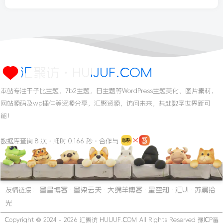
汇聚访・HUIJUF.COM
本站专注于子比主题，7b2主题，日主题等WordPress主题美化、图片素材、
网站源码及wp插件等资源分享，汇聚资源，访问未来，共赴数字世界新可
能！
数据库查询 8 次・耗时 0.166 秒・合作与
墨星博客
墨染云天
大绵羊博客
星空知
汇Ui
苏晨拾
友情链接：
·
·
·
·
·
光
Copyright © 2024 - 2026
汇聚访 HUIJUF.COM
All Rights Reserved
豫ICP备