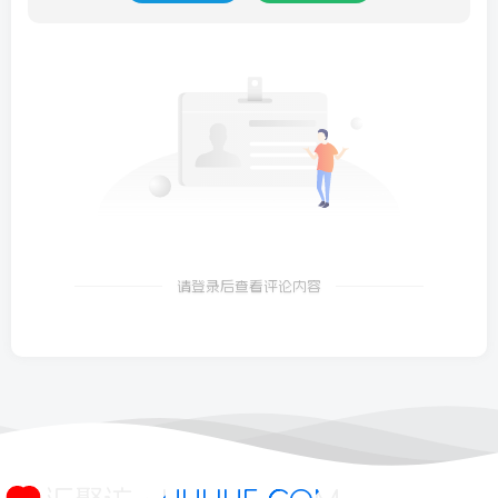
请登录后查看评论内容