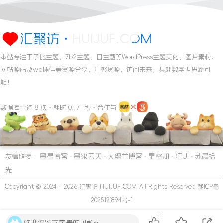
汇聚访・HUIJUF.COM
本站专注于子比主题，7b2主题，日主题等WordPress主题美化、图片素材、
网站源码及wp插件等资源分享，汇聚资源，访问未来，共赴数字世界新可
能！
数据库查询 8 次・耗时 0.171 秒・合作与
墨星博客
墨染云天
大绵羊博客
星空知
汇Ui
苏晨拾
友情链接：
·
·
·
·
·
光
Copyright © 2024 - 2026
汇聚访 HUIJUF.COM
All Rights Reserved
豫ICP备
2025121894号-1
11
欢迎您留下宝贵的见解~