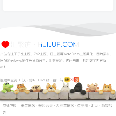
汇聚访・HUIJUF.COM
本站专注于子比主题，7b2主题，日主题等WordPress主题美化、图片素材、
网站源码及wp插件等资源分享，汇聚资源，访问未来，共赴数字世界新可
能！
数据库查询 10 次・耗时 0.169 秒・合作与
墨星博客
墨染云天
大绵羊博客
星空知
汇Ui
苏晨拾
友情链接：
·
·
·
·
·
光