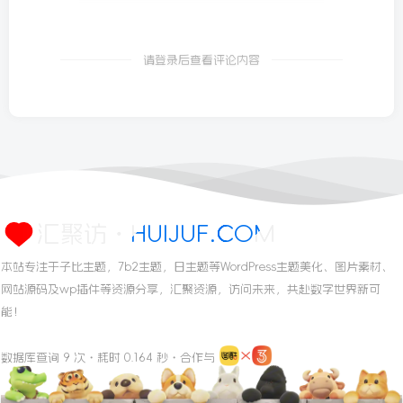
请登录后查看评论内容
汇聚访・HUIJUF.COM
本站专注于子比主题，7b2主题，日主题等WordPress主题美化、图片素材、
网站源码及wp插件等资源分享，汇聚资源，访问未来，共赴数字世界新可
能！
数据库查询 9 次・耗时 0.164 秒・合作与