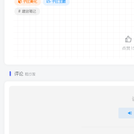
子比美化
子比主题
# 建站笔记
点赞
1
评论
抢沙发