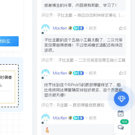
感谢博主的分享，内容很有帮助，学习了！
评论于：
子比主题 – 侧边动态时钟样式美化（两款）
MacKen
前天
0
子比主题的这个五格小工具太酷了，二次元渐
录购买
变效果做得很棒！不过夜间模式适配还有待改
进呀。
评论于：
子比主题 – 二次元渐变效果五格小工具
专属内容无限访问
MacKen
前天
0
嫌抄袭侵
下载权限提升至最高级
终于找到这个RiProV5的底部弹窗样式了，相
量。
专属子比付费美化优惠
比传统网站弹窗确实体验好很多，每个页面都
免费下载更多精品资源
显示很方便！
评论于：
Ri主题 – 底部弹窗信息通知
¥29.9
¥39.9
MacKen
前天
0
在线