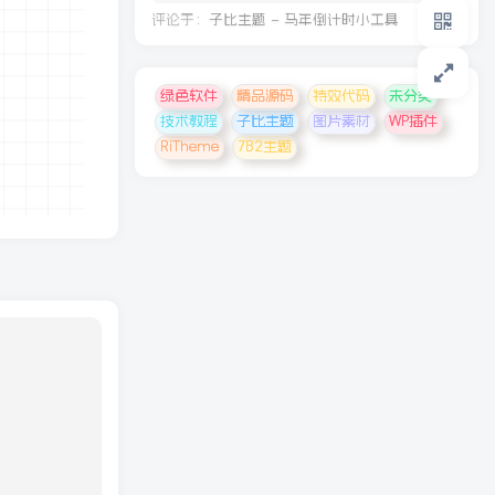
评论于：
子比主题 – 马年倒计时小工具
绿色软件
精品源码
特效代码
未分类
技术教程
子比主题
图片素材
WP插件
RiTheme
7B2主题