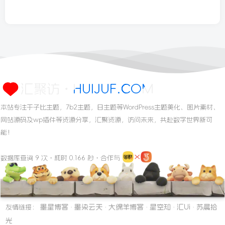
汇聚访・HUIJUF.COM
本站专注于子比主题，7b2主题，日主题等WordPress主题美化、图片素材、
网站源码及wp插件等资源分享，汇聚资源，访问未来，共赴数字世界新可
能！
数据库查询 9 次・耗时 0.166 秒・合作与
墨星博客
墨染云天
大绵羊博客
星空知
汇Ui
苏晨拾
友情链接：
·
·
·
·
·
光