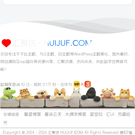
汇聚访・HUIJUF.COM
本站专注于子比主题，7b2主题，日主题等WordPress主题美化、图片素材、
网站源码及wp插件等资源分享，汇聚资源，访问未来，共赴数字世界新可
能！
数据库查询 10 次・耗时 0.171 秒・合作与
墨星博客
墨染云天
大绵羊博客
星空知
汇Ui
苏晨拾
友情链接：
·
·
·
·
·
光
Copyright © 2024 - 2026
汇聚访 HUIJUF.COM
All Rights Reserved
豫ICP备