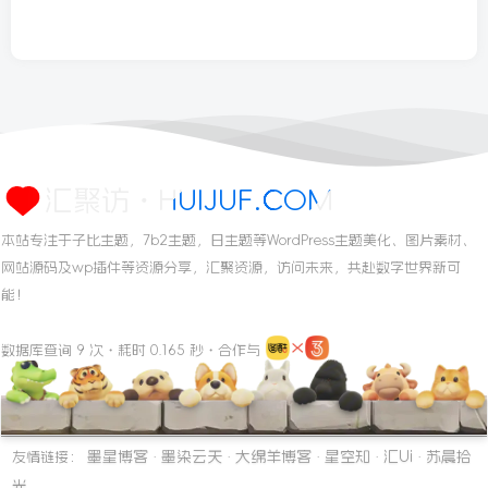
汇聚访・HUIJUF.COM
本站专注于子比主题，7b2主题，日主题等WordPress主题美化、图片素材、
网站源码及wp插件等资源分享，汇聚资源，访问未来，共赴数字世界新可
能！
数据库查询 9 次・耗时 0.165 秒・合作与
墨星博客
墨染云天
大绵羊博客
星空知
汇Ui
苏晨拾
友情链接：
·
·
·
·
·
光