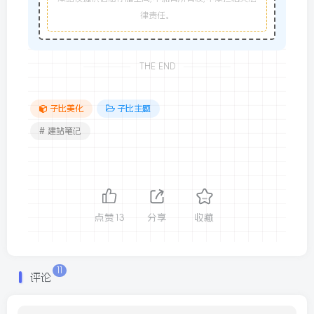
律责任。
THE END
子比美化
子比主题
# 建站笔记
点赞
13
分享
收藏
11
评论