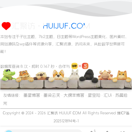
汇聚访・HUIJUF.COM
本站专注于子比主题，7b2主题，日主题等WordPress主题美化、图片素材、
网站源码及wp插件等资源分享，汇聚资源，访问未来，共赴数字世界新可
能！
数据库查询 8 次・耗时 0.167 秒・合作与
墨星博客
墨染云天
大绵羊博客
星空知
汇Ui
苏晨拾
友情链接：
·
·
·
·
·
光
Copyright © 2024 - 2026
汇聚访 HUIJUF.COM
All Rights Reserved
豫ICP备
2025121894号-1
5