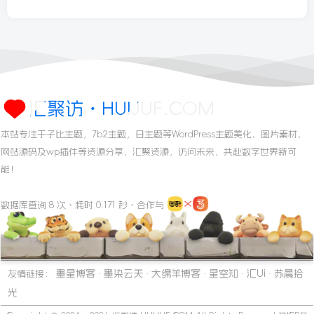
汇聚访・HUIJUF.COM
本站专注于子比主题，7b2主题，日主题等WordPress主题美化、图片素材、
网站源码及wp插件等资源分享，汇聚资源，访问未来，共赴数字世界新可
能！
数据库查询 8 次・耗时 0.171 秒・合作与
墨星博客
墨染云天
大绵羊博客
星空知
汇Ui
苏晨拾
友情链接：
·
·
·
·
·
光